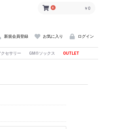
0
￥0
新規会員登録
お気に入り
ログイン
アクセサリー
GM®ソックス
OUTLET
NEW ITEM
シューズ
アパレル > メンズ
アパレル > ウイメンズ
グッズ・アクセサリー
］