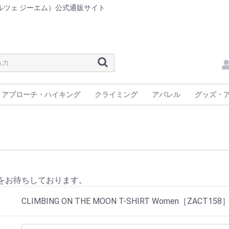
M®（カルツェ ジーエム）公式通販サイト
アプローチ・ハイキング
クライミング
アパレル
グッズ・
ALPINE TECH
LUMINA DOWN
NEW ITEM
メンズ
ウイメンズ
COLLECTION
をお待ちしております。
CLIMBING ON THE MOON T-SHIRT Women［ZACT158